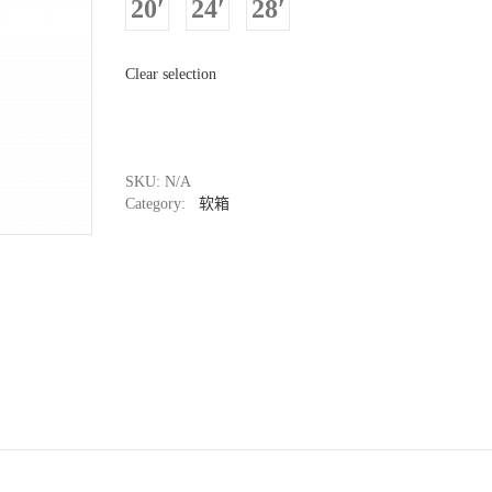
20′
24′
28′
Clear selection
SKU: N/A
Category:
软箱