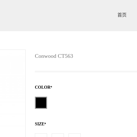
首页
Conwood CT563
COLOR
*
SIZE
*